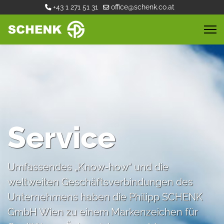
+43 1 271 51 31
office@schenk.co.at
Service
Umfassendes „Know-how“ und die
weltweiten Geschäftsverbindungen des
Unternehmens haben die Philipp SCHENK
GmbH Wien zu einem Markenzeichen für