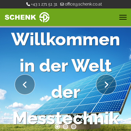
+43 1 271 51 31
office@schenk.co.at
Willkommen
in der Welt
der
Messtechnik