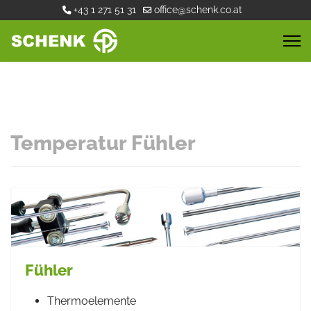
+43 1 271 51 31
office@schenk.co.at
Temperatur Fühler
Fühler
Thermoelemente