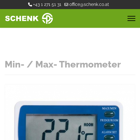
+43 1 271 51 31
office@schenk.co.at
Min- / Max- Thermometer