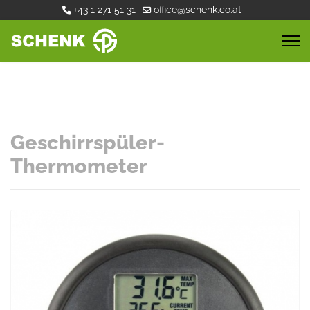
+43 1 271 51 31
office@schenk.co.at
Geschirrspüler-
Thermometer