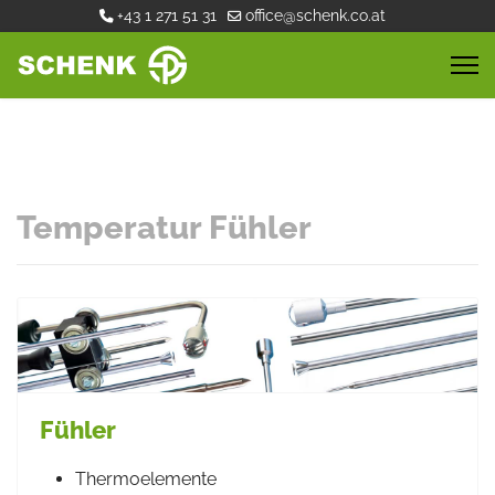
+43 1 271 51 31
office@schenk.co.at
Temperatur Fühler
Fühler
Thermoelemente